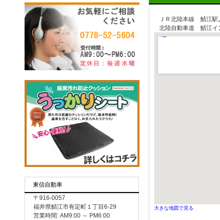
ＪＲ北陸本線 鯖江駅
北陸自動車道 鯖江イ
東信自動車
〒916-0057
福井県鯖江市有定町１丁目6-29
大きな地図で見る
営業時間: AM9:00 ～ PM6:00