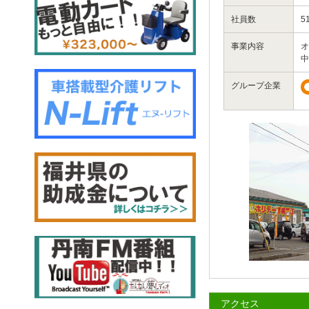
社員数
5
事業内容
オ
中
グループ企業
アクセス