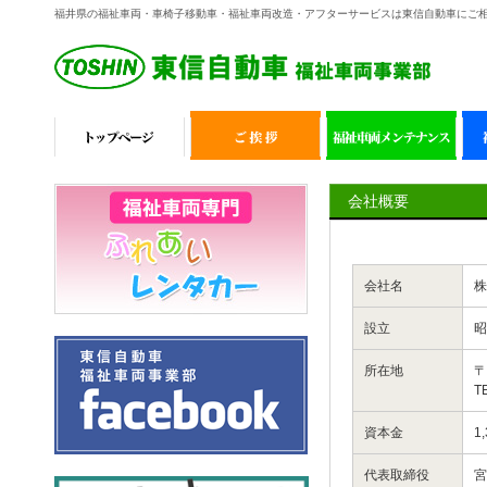
福井県の福祉車両・車椅子移動車・福祉車両改造・アフターサービスは東信自動車にご
会社概要
会社名
株
設立
昭
所在地
〒
T
資本金
1
代表取締役
宮