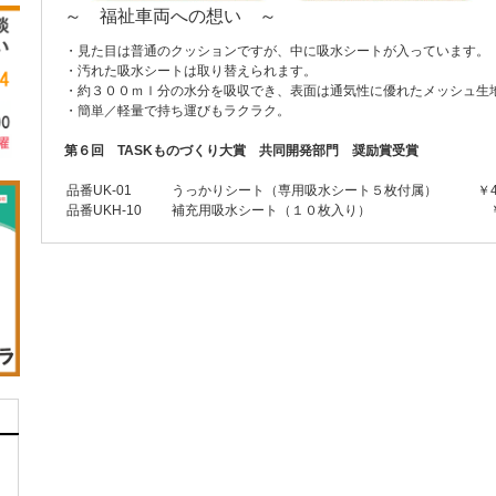
～ 福祉車両への想い ～
・見た目は普通のクッションですが、中に吸水シートが入っています。
・汚れた吸水シートは取り替えられます。
・約３００ｍｌ分の水分を吸収でき、表面は通気性に優れたメッシュ生
・簡単／軽量で持ち運びもラクラク。
第６回 TASKものづくり大賞 共同開発部門 奨励賞受賞
品番UK-01
うっかりシート（専用吸水シート５枚付属）
￥4,
品番UKH-10
補充用吸水シート（１０枚入り）
￥5